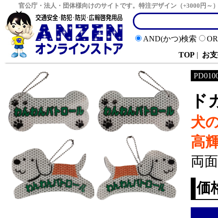
官公庁・法人・団体様向けのサイトです。特注デザイン（+3000円
AND(かつ)検索
O
TOP
|
お支
PD010
ド
犬
高
両
価