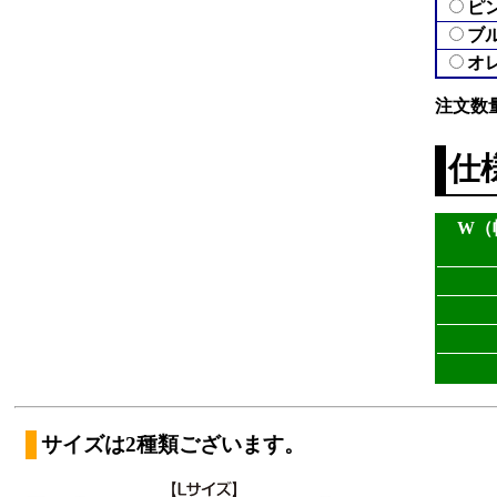
ピ
ブ
オ
注文数
仕
W（
サイズは2種類ございます。