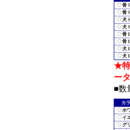
骨
骨
犬
犬
骨
骨
犬
犬
★
ー
■数
カ
ホ
イ
グ