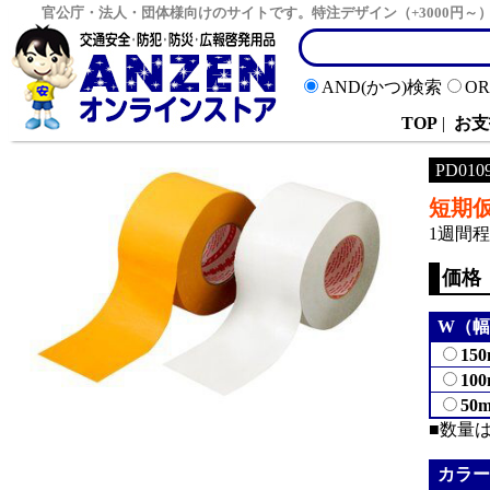
官公庁・法人・団体様向けのサイトです。特注デザイン（+3000円
AND(かつ)検索
O
TOP
|
お支
PD010
短期
1週間
価格
W（幅
150
100
50
■数量
カラー