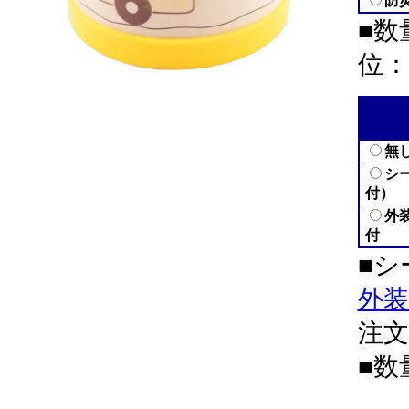
防
■数
位：
無
シ
付）
外
付
■シ
外
注
■数