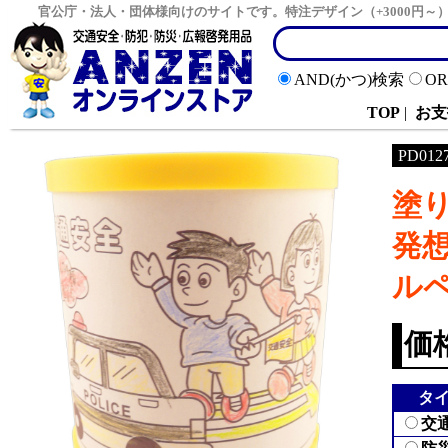
官公庁・法人・団体様向けのサイトです。特注デザイン（+3000円
AND(かつ)検索
O
TOP
|
お支
PD012
塗
発
ル
価
タ
交