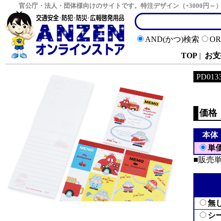
官公庁・法人・団体様向けのサイトです。特注デザイン（+3000円
AND(かつ)検索
O
TOP
|
お支
PD013
価格
本体
単
■販売単
無
シ