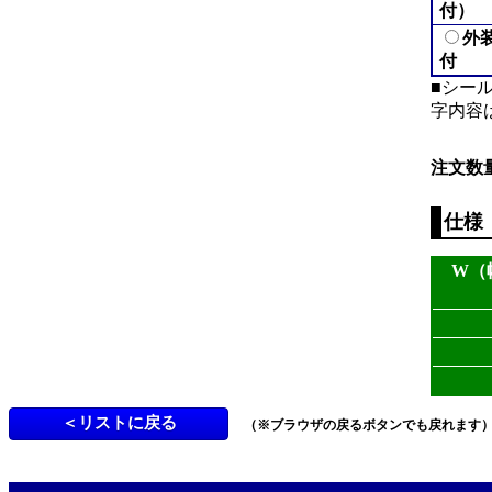
付）
外
付
■シール
字内容
注文数
仕様
W（
（※ブラウザの戻るボタンでも戻れます