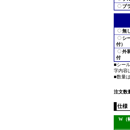
ブ
無
シ
付）
外
付
■シール
字内容
■数量
注文数
仕様
W（