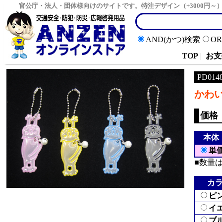
官公庁・法人・団体様向けのサイトです。特注デザイン（+3000円
AND(かつ)検索
O
TOP
|
お支
PD014
かわ
価格
本体
単
■数量
カ
ピ
イ
ブ