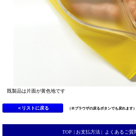
既製品は片面が黄色地です
（※ブラウザの戻るボタンでも戻れます
TOP
|
お支払方法
|
よくあるご質