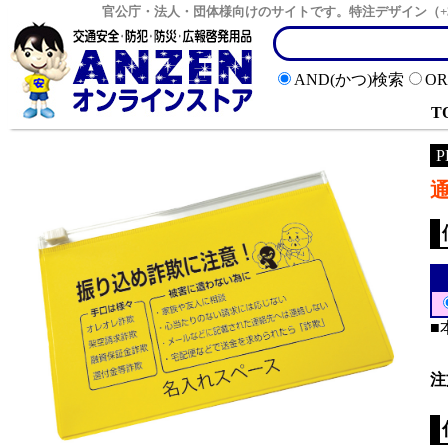
官公庁・法人・団体様向けのサイトです。特注デザイン（+
AND(かつ)検索
O
T
P
■
注