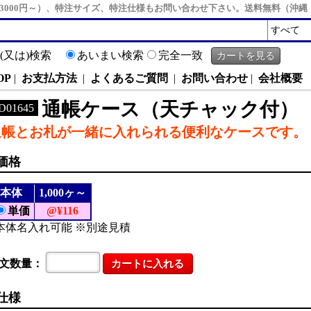
3000円～）、特注サイズ、特注仕様もお問い合わせ下さい。送料無料（沖
R(又は)検索
あいまい検索
完全一致
OP
|
お支払方法
|
よくあるご質問
|
お問い合わせ
|
会社概要
通帳ケース（天チャック付）
D01645
通帳とお札が一緒に入れられる便利なケースです。
価格
本体
1,000ヶ～
単価
@¥116
本体名入れ可能 ※別途見積
文数量：
仕様