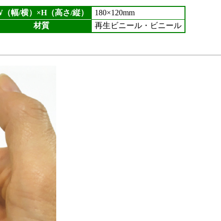
W（幅/横）×H（高さ/縦）
180×120mm
材質
再生ビニール・ビニール