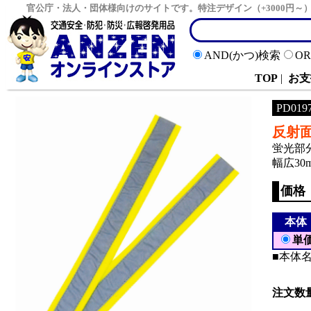
官公庁・法人・団体様向けのサイトです。特注デザイン（+3000円
AND(かつ)検索
O
TOP
|
お支
PD019
反射
蛍光部
幅広3
価格
本体
単
■本体
注文数