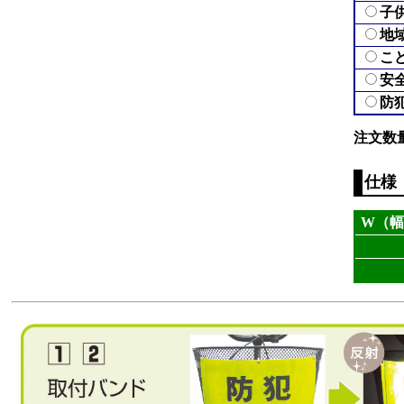
子
地
こ
安
防
注文数
仕様
W（幅