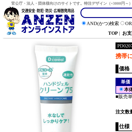
官公庁・法人・団体様向けのサイトです。特注デザイン（+3000円
AND(かつ)検索
O
TOP
|
お支
PD020
携帯
価格
単価
本
■販売単
注文数
仕様