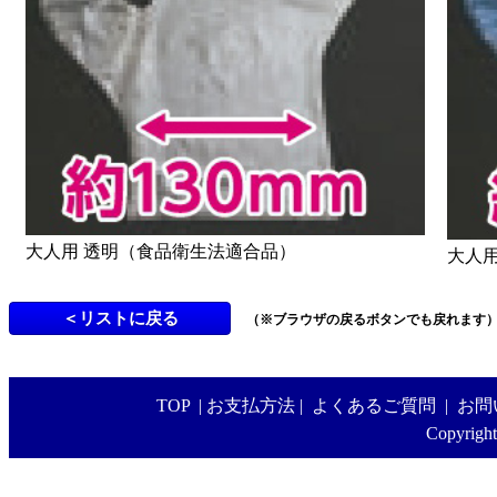
大人用 透明（食品衛生法適合品）
大人
（※ブラウザの戻るボタンでも戻れます
TOP
|
お支払方法
|
よくあるご質問
|
お問
Copyright