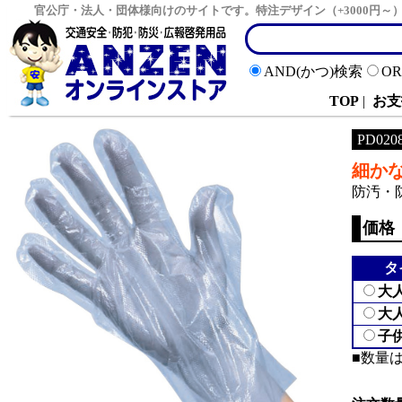
官公庁・法人・団体様向けのサイトです。特注デザイン（+3000円
AND(かつ)検索
O
TOP
|
お支
PD020
細か
防汚・
価格
タ
大
大
子
■数量