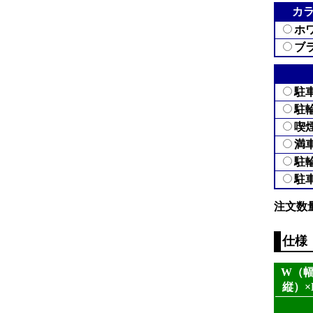
カ
ホ
ブ
駐
駐
喫
満
駐
駐
注文数
仕様
W（幅
縦）×