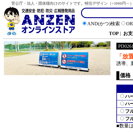
官公庁・法人・団体様向けのサイトです。特注デザイン（+3000円
AND(かつ)検索
O
TOP
|
お支
PD026
「放
誘導、
価格
ハ
ハ
フ
フ
■数量