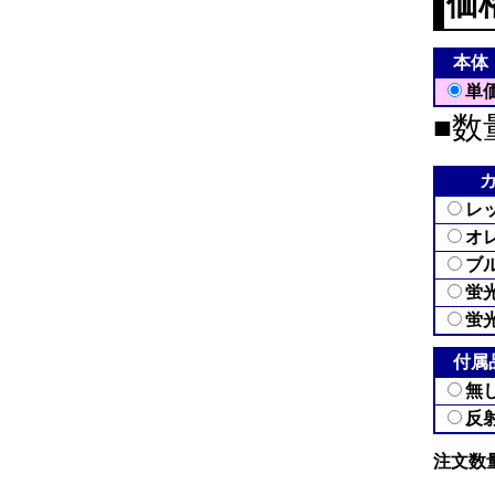
価
本体
単
■数
レ
オ
ブ
蛍
蛍
付属
無
反
注文数