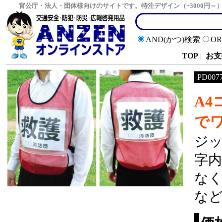
官公庁・法人・団体様向けのサイトです。特注デザイン（+3000円
AND(かつ)検索
O
TOP
|
お支
PD007
A
で
ジ
字
な
な