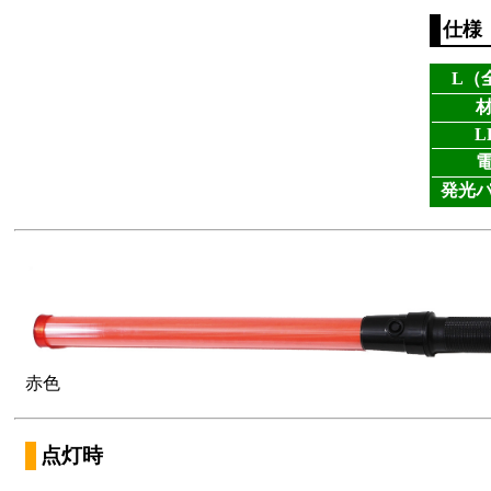
仕様
L（
L
発光
赤色
点灯時