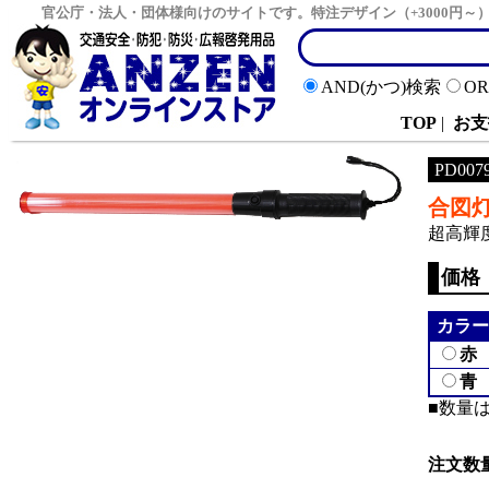
官公庁・法人・団体様向けのサイトです。特注デザイン（+3000円
AND(かつ)検索
O
TOP
|
お支
PD007
合図
超高輝度
価格
カラー
赤
青
■数量
注文数