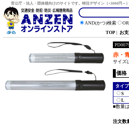
官公庁・法人・団体様向けのサイトです。特注デザイン（+3000円
AND(かつ)検索
O
TOP
|
お支
PD007
赤・
サイズ
価格
タイプ
S
L
■数量
注文数