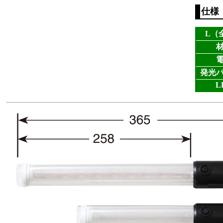
仕様
L（
発光
L