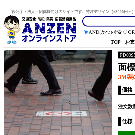
官公庁・法人・団体様向けのサイトです。特注デザイン（+3000円
AND(かつ)検索
O
TOP
|
お支
PD009
面標
3M
価格
注文数
仕様