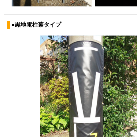
●黒地電柱幕タイプ