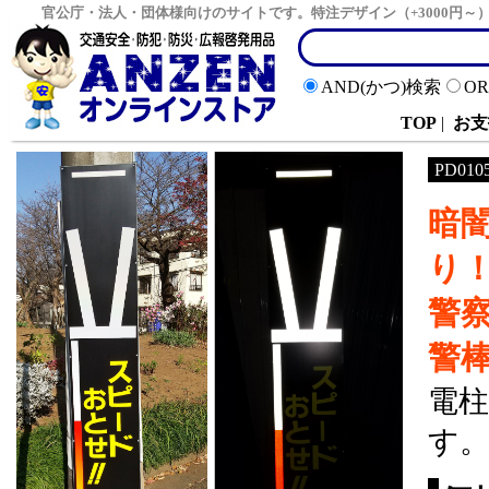
官公庁・法人・団体様向けのサイトです。特注デザイン（+3000円
AND(かつ)検索
O
TOP
|
お支
PD010
暗
り
警
警
電
す