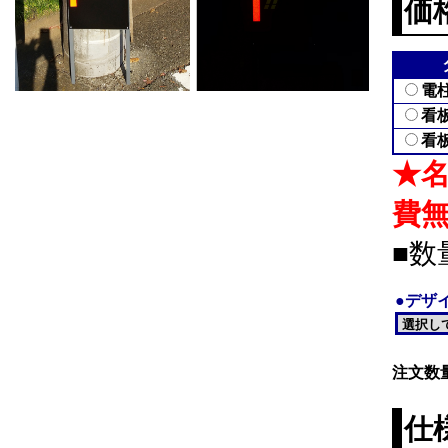
価
電
看
看
★
費
■数
●デザ
注文数
仕