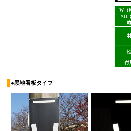
W（
×H
付
●黒地看板タイプ