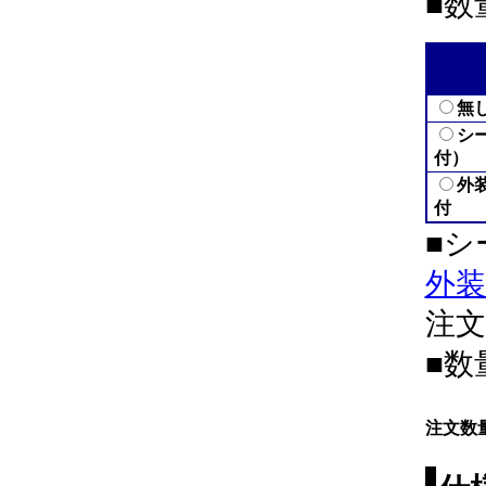
■数
無
シ
付）
外
付
■シ
外
注
■数
注文数