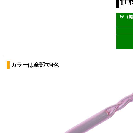
仕
W（幅
カラーは全部で4色