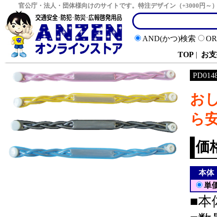
官公庁・法人・団体様向けのサイトです。特注デザイン（+3000円
AND(かつ)検索
O
TOP
|
お支
PD014
お
ら
価
本体
単
■本