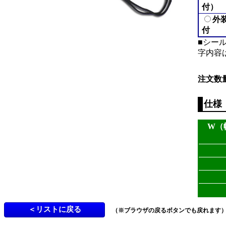
付）
外
付
■シール
字内容
注文数
仕様
W（
（※ブラウザの戻るボタンでも戻れます