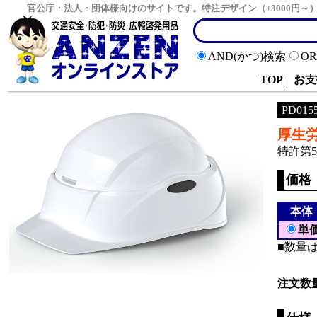
官公庁・法人・団体様向けのサイトです。特注デザイン（+3000円
AND(かつ)検索
O
TOP
|
お支
PD015
厚生
特許第5
価格
本体
単
■数量
注文数