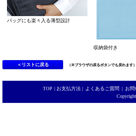
バッグにも楽々入る薄型設計
収納袋付き
（※ブラウザの戻るボタンでも戻れます
TOP
|
お支払方法
|
よくあるご質問
|
お問
Copyright