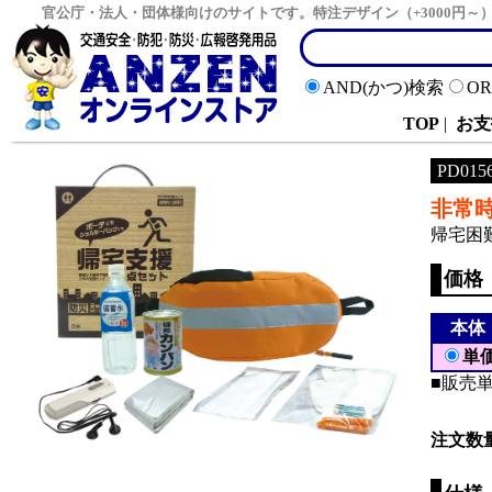
官公庁・法人・団体様向けのサイトです。特注デザイン（+3000円
AND(かつ)検索
O
TOP
|
お支
PD015
非常
帰宅困
価格
本体
単
■販売単
注文数