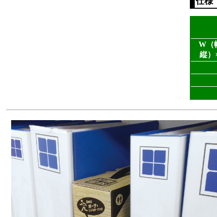
仕様
W（
縦）