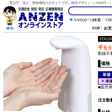
官公庁・法人・団体様向けのサイトです。特注デザイン（+3000円
AND(かつ)検索
O
TOP
|
お支
PD020
手を
配線不要
価格
単価
本
■販売単
注文数