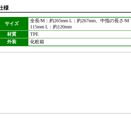
仕様
全長/M：約265mm L：約267mm、中指の長さ/M
サイズ
115mm L：約120mm
材質
TPE
外装
化粧箱