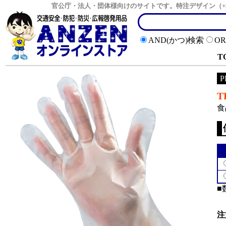
官公庁・法人・団体様向けのサイトです。特注デザイン（+
AND(かつ)検索
O
T
P
食
■
注