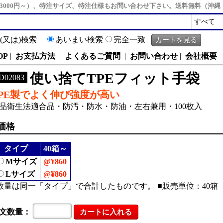
3000円～）、特注サイズ、特注仕様もお問い合わせ下さい。送料無料（沖
R(又は)検索
あいまい検索
完全一致
OP
|
お支払方法
|
よくあるご質問
|
お問い合わせ
|
会社概要
使い捨てTPEフィット手袋
D02083
TPE製でよく伸び強度が高い
品衛生法適合品・防汚・防水・防油・左右兼用・100枚入
価格
タイプ
40箱～
Mサイズ
@¥860
Lサイズ
@¥860
数量は同一「タイプ」で合計したものです。 ■販売単位：40箱
文数量：