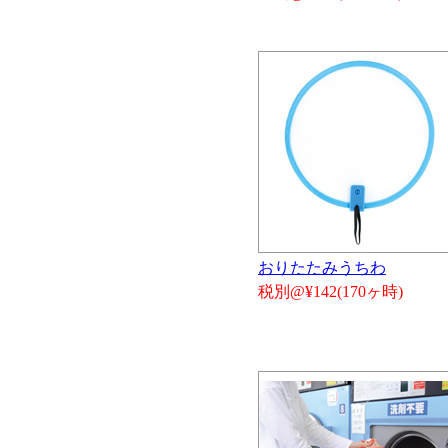
おりたたみうちわ
税別@¥142(170ヶ時)