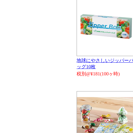
地球にやさしいジッパー
ッグ10枚
税別@¥181(100ヶ時)