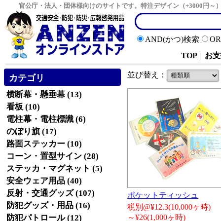
官公庁・法人・団体様向けのサイトです。特注デザイン（+3000円
AND(かつ)検索
O
TOP
|
お支
並び替え：
カテゴリ
横断幕・懸垂幕 (13)
看板 (10)
電柱幕・電柱標識 (6)
のぼり旗 (17)
路面ステッカー (10)
コーン・置型サイン (28)
ステッカ・マグネット (5)
安全ウェア用品 (40)
反射・交通グッズ (107)
ポケットティッシュ
防犯グッズ・用品 (16)
税別@¥12.3(10,000ヶ時)
防犯パトロール (12)
～¥26(1,000ヶ時)