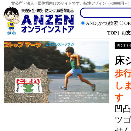
官公庁・法人・団体様向けのサイトです。特注デザイン（+3000円
AND(かつ)検索
O
TOP
|
お支
PD010
床
歩
し
す
凹
ツ
せ