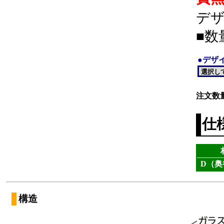
デ
■数
●デザ
注文数
仕
D（奥
構造