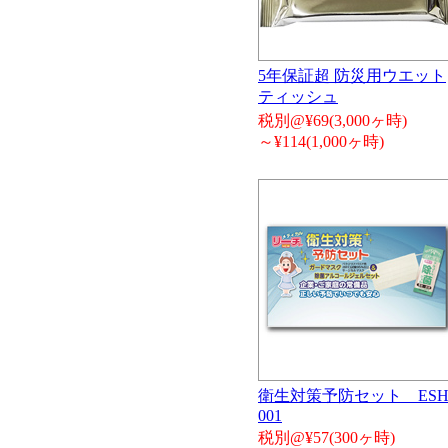
5年保証超 防災用ウエット
ティッシュ
税別@¥69(3,000ヶ時)
～¥114(1,000ヶ時)
衛生対策予防セット ESH
001
税別@¥57(300ヶ時)