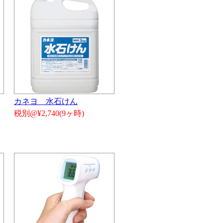
カネヨ 水石けん
税別@¥2,740(9ヶ時)