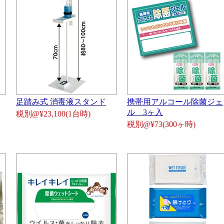
足踏み式 消毒液スタンド
携帯用アルコール除菌ジェ
ル 3ヶ入
税別@¥23,100(1台時)
税別@¥73(300ヶ時)