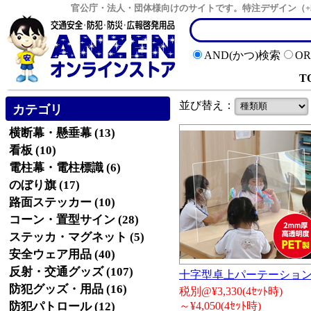
官公庁・法人・団体様向けのサイトです。特注デザイン（+
AND(かつ)検索
O
T
並び替え：
カテゴリ
横断幕・懸垂幕 (13)
看板 (10)
電柱幕・電柱標識 (6)
のぼり旗 (17)
路面ステッカー (10)
コーン・置型サイン (28)
ステッカ・マグネット (5)
安全ウェア用品 (40)
反射・交通グッズ (107)
十字型卓上パーテーショ
防犯グッズ・用品 (16)
税別@¥3,330(4ｾｯﾄ時)
防犯パトロール (12)
～¥4,050(4ｾｯﾄ時)