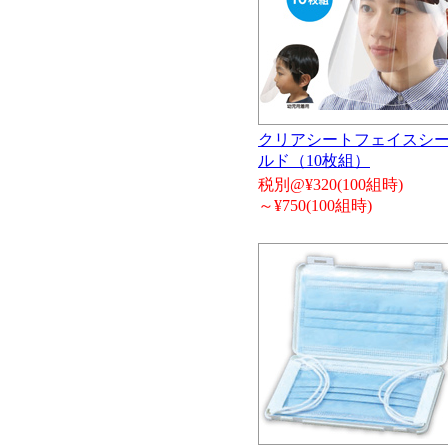
クリアシートフェイスシ
ルド（10枚組）
税別@¥320(100組時)
～¥750(100組時)