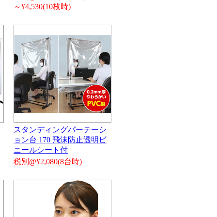
～¥4,530(10枚時)
スタンディングパーテーシ
ョン台 170 飛沫防止透明ビ
ニールシート付
税別@¥2,080(8台時)