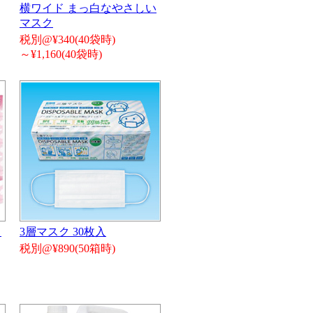
横ワイド まっ白なやさしい
マスク
税別@¥340(40袋時)
～¥1,160(40袋時)
し
3層マスク 30枚入
税別@¥890(50箱時)