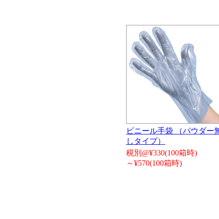
ビニール手袋 （パウダー
しタイプ）
税別@¥330(100箱時)
～¥570(100箱時)