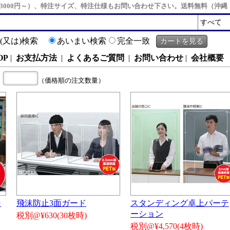
3000円～）、特注サイズ、特注仕様もお問い合わせ下さい。送料無料（沖
R(又は)検索
あいまい検索
完全一致
OP
|
お支払方法
|
よくあるご質問
|
お問い合わせ
|
会社概要
（価格順の注文数量）
ン
飛沫防止3面ガード
スタンディング卓上パーテ
ーション
税別@¥630(30枚時)
税別@¥4,570(4枚時)