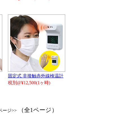
固定式 非接触赤外線検温計
税別@¥12,500(1ヶ時)
（全1ページ）
ページ>>
）