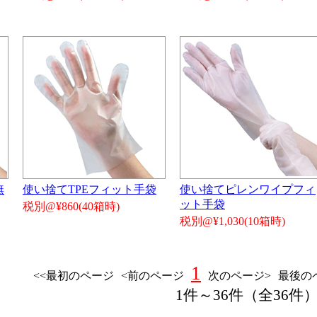
無
使い捨てTPEフィット手袋
使い捨てピレンワイプフィ
ット手袋
税別@¥860(40箱時)
税別@¥1,030(10箱時)
1
<<最初のページ
<前のページ
次のページ>
最後の
1件～36件（全36件