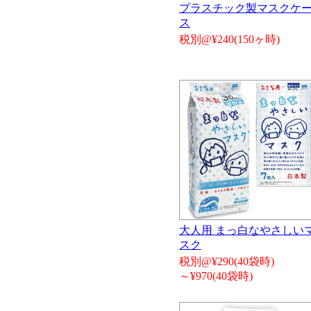
プラスチック製マスクケ
ス
税別@¥240(150ヶ時)
大人用 まっ白なやさしい
スク
税別@¥290(40袋時)
～¥970(40袋時)