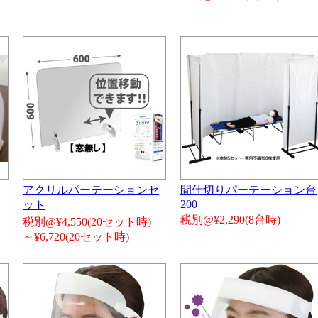
アクリルパーテーションセ
間仕切りパーテーション台
200
ット
税別@¥2,290(8台時)
税別@¥4,550(20セット時)
～¥6,720(20セット時)